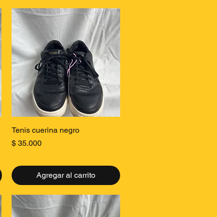
Vista rápida
Tenis cuerina negro
Precio
$ 35.000
Agregar al carrito