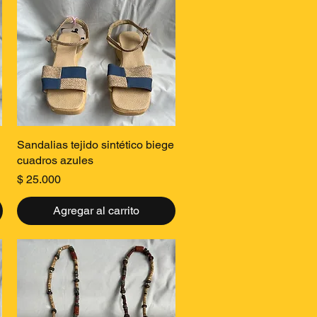
Vista rápida
Sandalias tejido sintético biege
cuadros azules
Precio
$ 25.000
Agregar al carrito