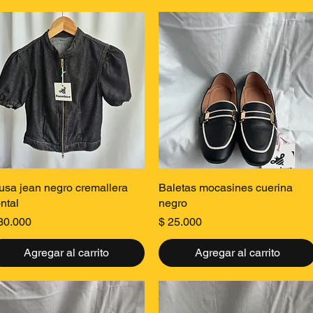
Vista rápida
Vista rápida
usa jean negro cremallera
Baletas mocasines cuerina
ontal
negro
ecio
Precio
30.000
$ 25.000
Agregar al carrito
Agregar al carrito