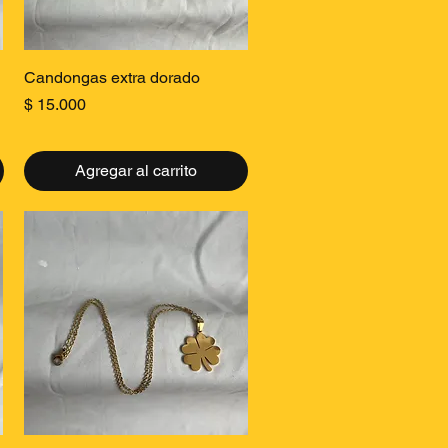
Vista rápida
Candongas extra dorado
Precio
$ 15.000
Agregar al carrito