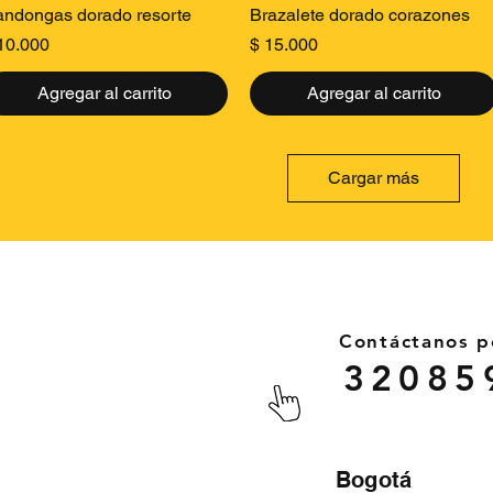
Vista rápida
Vista rápida
ndongas dorado resorte
Brazalete dorado corazones
ecio
Precio
10.000
$ 15.000
Agregar al carrito
Agregar al carrito
Cargar más
Contáctanos 
32085
Bogotá