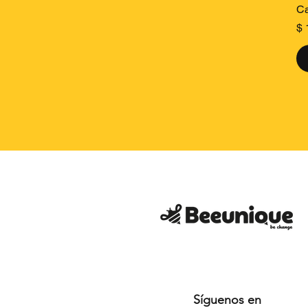
Ca
Pr
$ 
Síguenos en