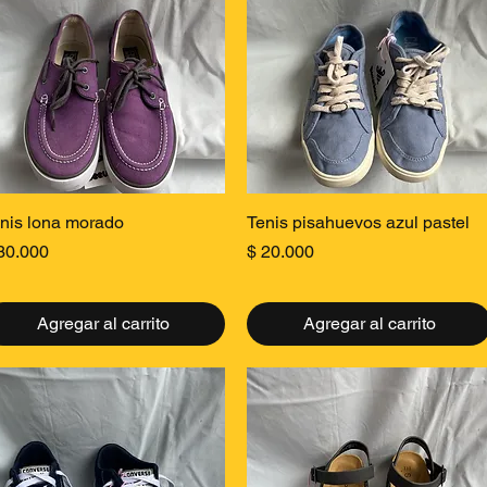
Vista rápida
Vista rápida
nis lona morado
Tenis pisahuevos azul pastel
ecio
Precio
30.000
$ 20.000
Agregar al carrito
Agregar al carrito