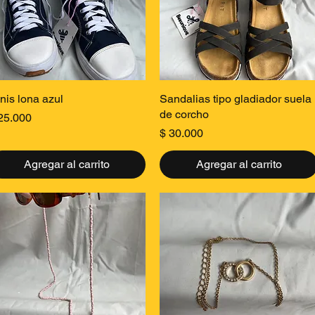
Vista rápida
Vista rápida
nis lona azul
Sandalias tipo gladiador suela
de corcho
ecio
25.000
Precio
$ 30.000
Agregar al carrito
Agregar al carrito