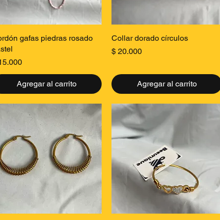
Vista rápida
Vista rápida
rdón gafas piedras rosado
Collar dorado círculos
stel
Precio
$ 20.000
ecio
15.000
Agregar al carrito
Agregar al carrito