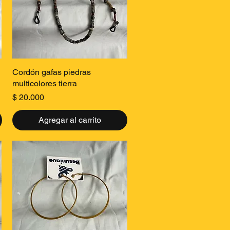
Vista rápida
Cordón gafas piedras
multicolores tierra
Precio
$ 20.000
Agregar al carrito