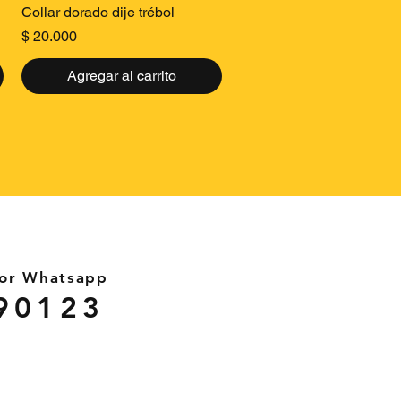
Vista rápida
Collar dorado dije trébol
Precio
$ 20.000
Agregar al carrito
por Whatsapp
90123