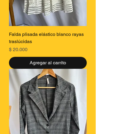
Falda plisada elástico blanco rayas
traslúcidas
Precio
$ 20.000
Agregar al carrito