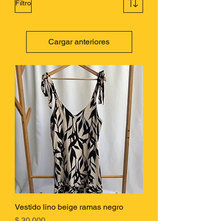
Filtro
Cargar anteriores
Vestido lino beige ramas negro
Precio
$ 30.000