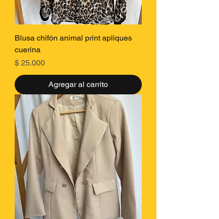
Blusa chifón animal print apliques
cuerina
Precio
$ 25.000
Agregar al carrito