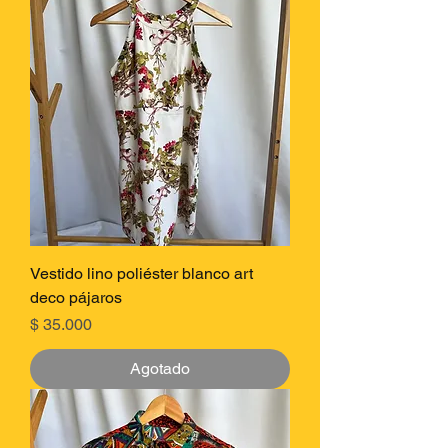
Vestido lino poliéster blanco art
deco pájaros
Precio
$ 35.000
Agotado