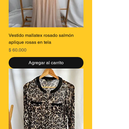
Vestido mallatex rosado salmón
aplique rosas en tela
Precio
$ 60.000
Agregar al carrito