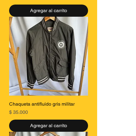
Agregar al carrito
Chaqueta antifluido gris militar
Precio
$ 35.000
Agregar al carrito