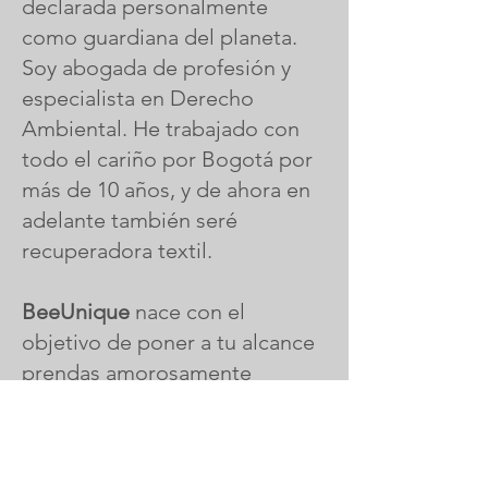
declarada personalmente
como guardiana del planeta.
Soy abogada de profesión y
especialista en Derecho
Ambiental. He trabajado con
todo el cariño por Bogotá por
más de 10 años, y de ahora en
adelante también seré
recuperadora textil.
BeeUnique
nace con el
objetivo de poner a tu alcance
prendas amorosamente
seleccionadas para darles una
segunda, tercera o cuarta
oportunidad, así como